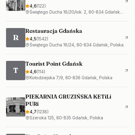
4,6
(
122
)
Świętego Ducha 16/20/lok. 2, 80-834 Gdańsk, Polska
Restauracja Gdańska
R
4,5
(
1542
)
Świętego Ducha 16/24, 80-834 Gdańsk, Polska
Tourist Point Gdańsk
T
4,6
(
114
)
Kołodziejska 7/9, 80-836 Gdańsk, Polska
PIEKARNIA GRUZIŃSKA KETiLi
PURi
4,7
(
1238
)
Szeroka 125, 80-835 Gdańsk, Polska