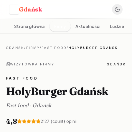
Gdańsk
G
Strona główna
Firmy
Aktualności
Ludzie
GDAŃSK
/
FIRMY
/
FAST FOOD
/
HOLYBURGER GDAŃSK
WIZYTÓWKA FIRMY
GDAŃSK
FAST FOOD
HolyBurger Gdańsk
Fast food
·
Gdańsk
4,8
2127
{count} opinii