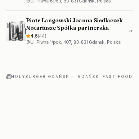
Ul. Piwna 61/63, 80-831 Gdańsk, Polska
Piotr Langowski Joanna Siedlaczek
Notariusze Spółka partnerska
4,6
(
44
)
Ul. Piwna 1/pok. 407, 80-831 Gdańsk, Polska
HOLYBURGER GDAŃSK
—
GDAŃSK
FAST FOOD