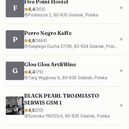
Five Point Hostel
F
4,4
(
303
)
Podmurze 2, 80-835 Gdańsk, Polska
Perro Negro Kaffe
P
4,8
(
1464
)
Świętego Ducha 37/39, 80-834 Gdańsk, Polska
Glou Glou Art&Wine
G
4,4
(
79
)
Targ Węglowy 6, 80-836 Gdańsk, Polska
BLACK PEARL TROJMIASTO
SERWIS GSM 1
4,5
(
213
)
Szeroka 119/120/4, 80-835 Gdańsk, Polska