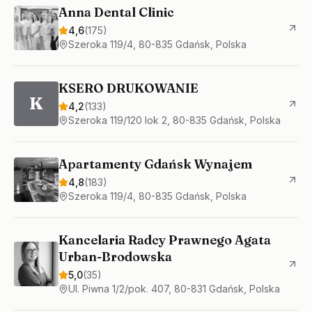
Anna Dental Clinic
4,6
(
175
)
Szeroka 119/4, 80-835 Gdańsk, Polska
KSERO DRUKOWANIE
K
4,2
(
133
)
Szeroka 119/120 lok 2, 80-835 Gdańsk, Polska
Apartamenty Gdańsk Wynajem
4,8
(
183
)
Szeroka 119/4, 80-835 Gdańsk, Polska
Kancelaria Radcy Prawnego Agata
Urban-Brodowska
5,0
(
35
)
Ul. Piwna 1/2/pok. 407, 80-831 Gdańsk, Polska