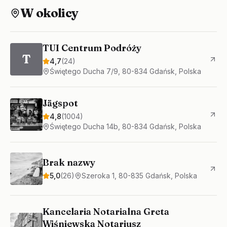
W okolicy
TUI Centrum Podróży
T
4,7
(
24
)
Świętego Ducha 7/9, 80-834 Gdańsk, Polska
Jägspot
4,8
(
1004
)
Świętego Ducha 14b, 80-834 Gdańsk, Polska
Brak nazwy
5,0
(
26
)
Szeroka 1, 80-835 Gdańsk, Polska
Kancelaria Notarialna Greta
Wiśniewska Notariusz