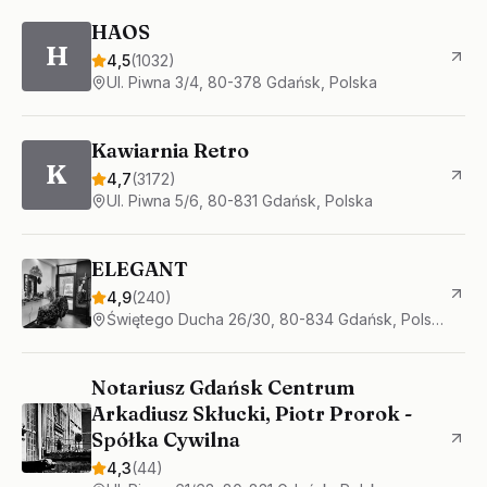
HAOS
H
4,5
(
1032
)
Ul. Piwna 3/4, 80-378 Gdańsk, Polska
Kawiarnia Retro
K
4,7
(
3172
)
Ul. Piwna 5/6, 80-831 Gdańsk, Polska
ELEGANT
4,9
(
240
)
Świętego Ducha 26/30, 80-834 Gdańsk, Polska
Notariusz Gdańsk Centrum
Arkadiusz Skłucki, Piotr Prorok -
Spółka Cywilna
4,3
(
44
)